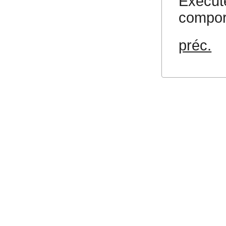
Exécut
compor
préc.