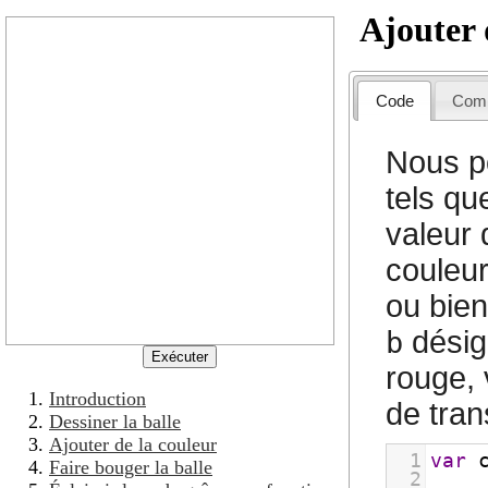
Ajouter 
Code
Comm
Nous po
tels qu
valeur
couleu
ou bie
désig
b
rouge, 
Introduction
de tran
Dessiner la balle
Ajouter de la couleur
var ctx 
1
var
Faire bouger la balle
2