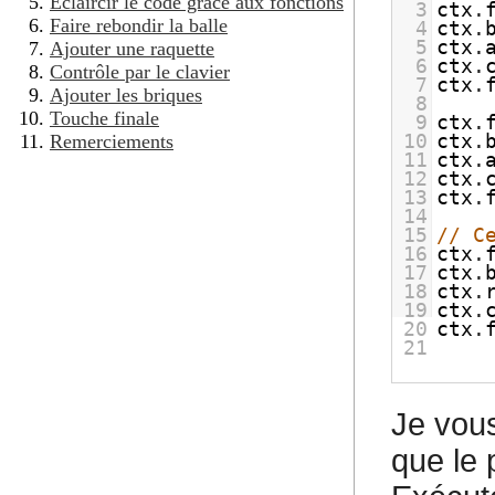
Éclaircir le code grâce aux fonctions
3
ctx
.
Faire rebondir la balle
4
ctx
.
5
ctx
.
Ajouter une raquette
6
ctx
.
Contrôle par le clavier
7
ctx
.
Ajouter les briques
8
Touche finale
9
ctx
.
10
ctx
.
Remerciements
11
ctx
.
12
ctx
.
13
ctx
.
14
15
// C
16
ctx
.
17
ctx
.
18
ctx
.
19
ctx
.
20
ctx
.
21
Je vous
que le