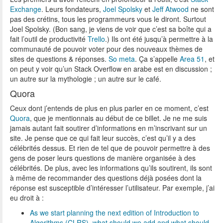
Exchange
. Leurs fondateurs,
Joel Spolsky
et
Jeff Atwood
ne sont
pas des crétins, tous les programmeurs vous le diront. Surtout
Joel Spolsky. (Bon sang, je viens de voir que c’est sa boîte qui a
fait l’outil de productivité
Trello
.) Ils ont été jusqu’à permettre à la
communauté de pouvoir voter pour des nouveaux thèmes de
sites de questions & réponses.
So meta
. Ça s’appelle
Area 51
, et
on peut y voir qu’un Stack Overflow en arabe est en discussion ;
un autre sur la mythologie ; un autre sur le café.
Quora
Ceux dont j’entends de plus en plus parler en ce moment, c’est
Quora
, que je mentionnais au début de ce billet. Je ne me suis
jamais autant fait soutirer d’informations en m’inscrivant sur un
site. Je pense que ce qui fait leur succès, c’est qu’il y a des
célébrités dessus. Et rien de tel que de pouvoir permettre à des
gens de poser leurs questions de manière organisée à des
célébrités. De plus, avec les informations qu’ils soutirent, ils sont
à même de recommander des questions déjà posées dont la
réponse est susceptible d’intéresser l’utilisateur. Par exemple, j’ai
eu droit à :
As we start planning the next edition of Introduction to
Algorithms (CLRS), what should we add and what should