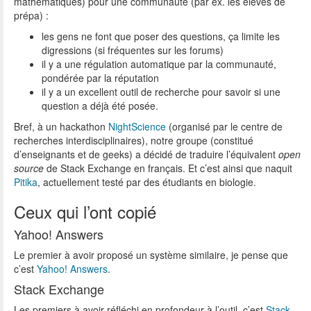
mathématiques) pour une communauté (par ex. les élèves de
prépa) :
les gens ne font que poser des questions, ça limite les
digressions (si fréquentes sur les forums)
il y a une régulation automatique par la communauté,
pondérée par la réputation
il y a un excellent outil de recherche pour savoir si une
question a déjà été posée.
Bref, à un hackathon
NightScience
(organisé par le centre de
recherches interdisciplinaires), notre groupe (constitué
d’enseignants et de geeks) a décidé de traduire l’équivalent
open
source
de Stack Exchange en français. Et c’est ainsi que naquit
Pitika
, actuellement testé par des étudiants en biologie.
Ceux qui l’ont copié
Yahoo! Answers
Le premier à avoir proposé un système similaire, je pense que
c’est
Yahoo! Answers
.
Stack Exchange
Les premiers à avoir réfléchi en profondeur à l’outil, c’est
Stack