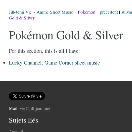
Jill-Jênn Vie
»
Anime Sheet Music
»
Pokémon
précédent
|
suiva
Gold & Silver
Pokémon Gold & Silver
For this section, this is all I have:
Lucky Channel, Game Corner sheet music
Mail:
vie@jill-jenn.net
Sujets liés
Accueil